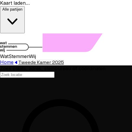
Kaart laden…
Alle partijen
WatStemmenWij
Home
Tweede Kamer 2025
Zoek plaats, adres, stembureau of coördinaten